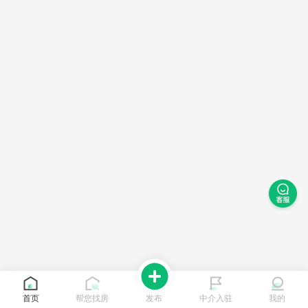
首页
帮您找房
发布
中介入驻
我的