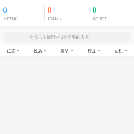
商铺门面
0
0
0
正在转铺
在线找店
成功转铺
位置
性质
类型
行业
面积