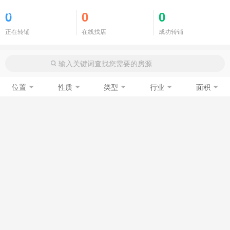
商铺门面
0
0
0
正在转铺
在线找店
成功转铺
位置
性质
类型
行业
面积