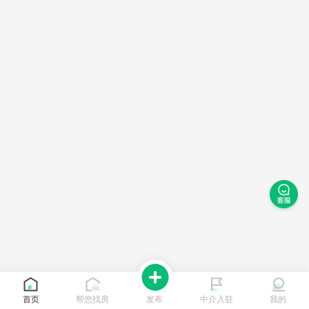
首页
帮您找房
发布
中介入驻
我的