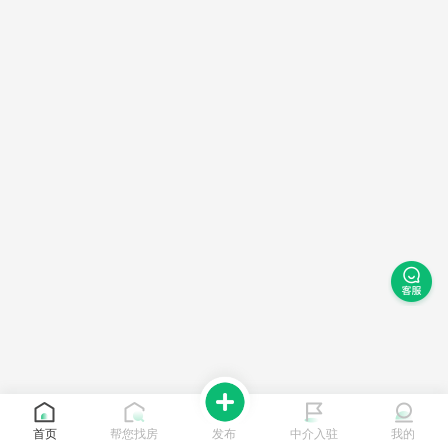
首页
帮您找房
发布
中介入驻
我的