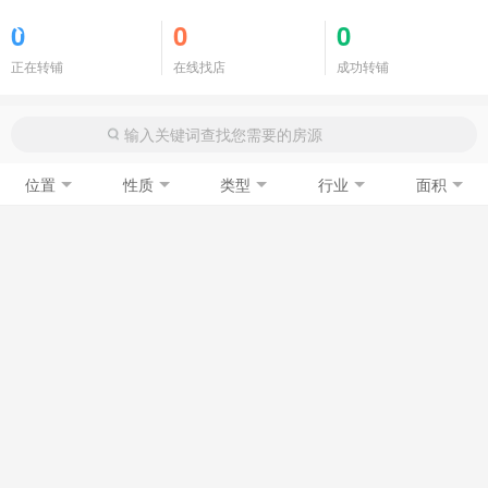
商铺门面
0
0
0
正在转铺
在线找店
成功转铺
位置
性质
类型
行业
面积