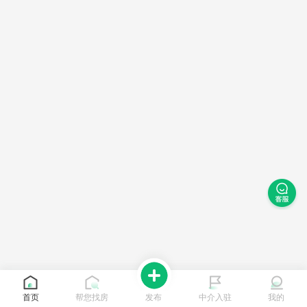
首页
帮您找房
发布
中介入驻
我的