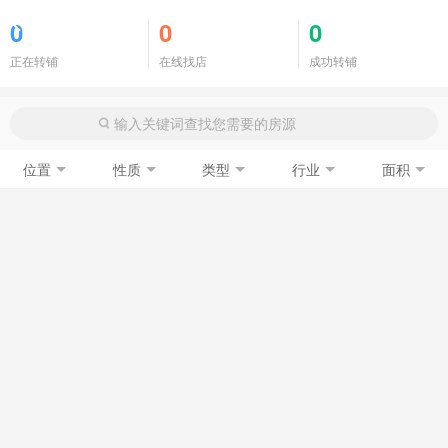
商铺门面
0
0
0
正在转铺
在线找店
成功转铺
位置
性质
类型
行业
面积