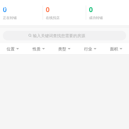
商铺门面
0
0
0
正在转铺
在线找店
成功转铺
位置
性质
类型
行业
面积