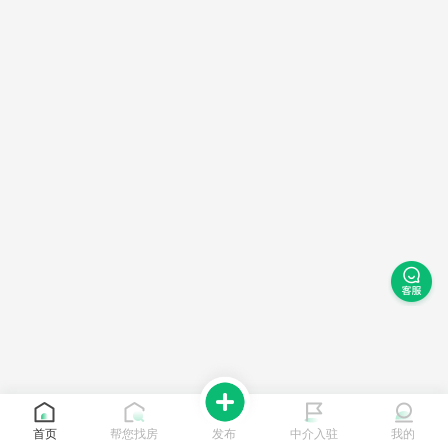
首页
帮您找房
发布
中介入驻
我的