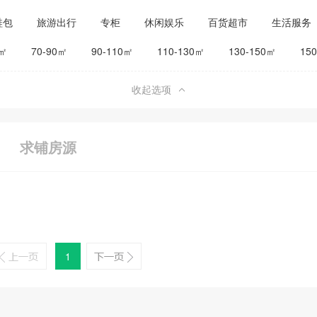
鞋包
旅游出行
专柜
休闲娱乐
百货超市
生活服务
公司工厂
其他
旅馆宾馆
0㎡
70-90㎡
90-110㎡
110-130㎡
130-150㎡
15
收起选项
求铺房源
1