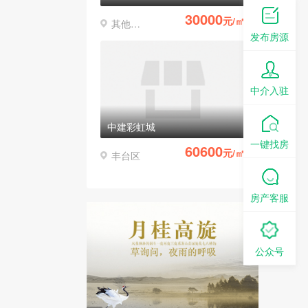
30000
元/㎡
其他区县
发布房源
中介入驻
中建彩虹城
一键找房
60600
元/㎡
丰台区
房产客服
公众号