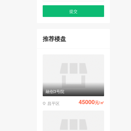
推荐楼盘
融创3号院
45000
元/㎡
昌平区