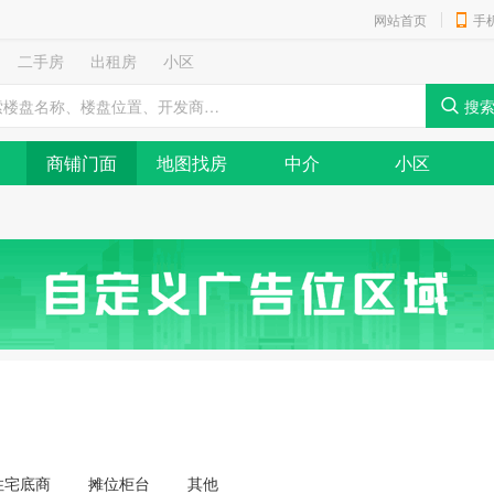
网站首页
手
二手房
出租房
小区
商铺门面
地图找房
中介
小区
住宅底商
摊位柜台
其他