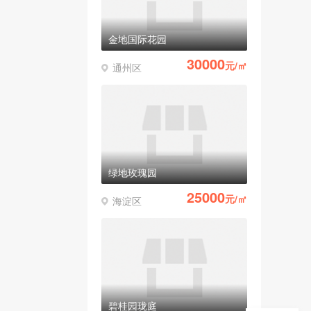
金地国际花园
30000
元/㎡
通州区
绿地玫瑰园
25000
元/㎡
海淀区
碧桂园珑庭