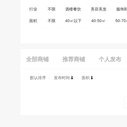
行业
不限
酒楼餐饮
美容美发
服饰
医药保健
家居建材
教育培训
面积
不限
40㎡以下
40-50㎡
50-7
全部商铺
推荐商铺
个人发布
默认排序
发布时间
面积