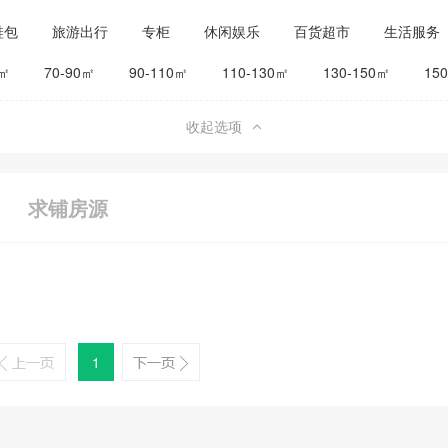
鞋包
旅游出行
专柜
休闲娱乐
百货超市
生活服务
公司工厂
其他
旅馆宾馆
0㎡
70-90㎡
90-110㎡
110-130㎡
130-150㎡
15
收起选项
求铺房源
1