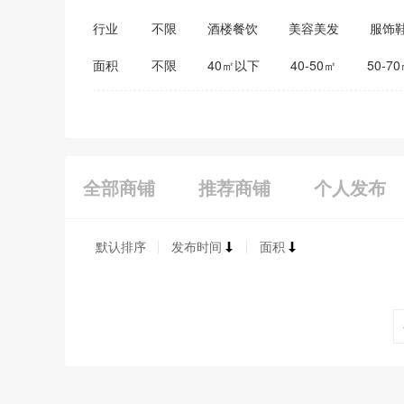
行业
不限
酒楼餐饮
美容美发
服饰
医药保健
家居建材
教育培训
面积
不限
40㎡以下
40-50㎡
50-7
全部商铺
推荐商铺
个人发布
默认排序
发布时间
面积