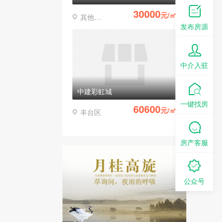
30000
元/㎡
其他区县
发布房源
中介入驻
中建彩虹城
一键找房
60600
元/㎡
丰台区
房产客服
公众号