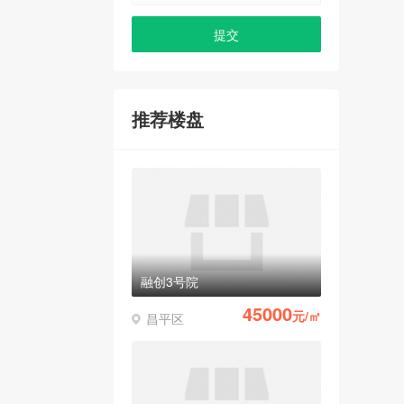
推荐楼盘
融创3号院
45000
元/㎡
昌平区