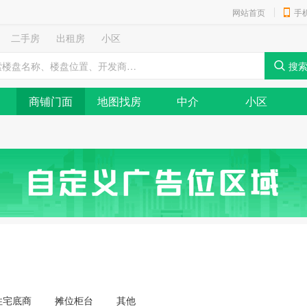
网站首页
手
二手房
出租房
小区
商铺门面
地图找房
中介
小区
住宅底商
摊位柜台
其他