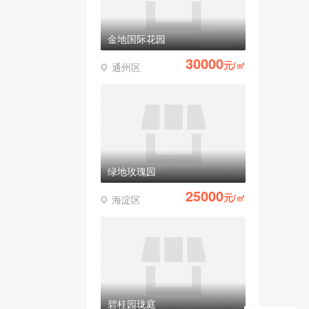
金地国际花园
30000
元/㎡
通州区
绿地玫瑰园
25000
元/㎡
海淀区
碧桂园珑庭