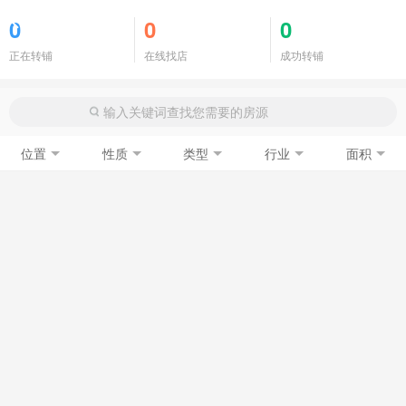
商铺门面
0
0
0
正在转铺
在线找店
成功转铺
位置
性质
类型
行业
面积