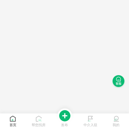
首页
帮您找房
发布
中介入驻
我的