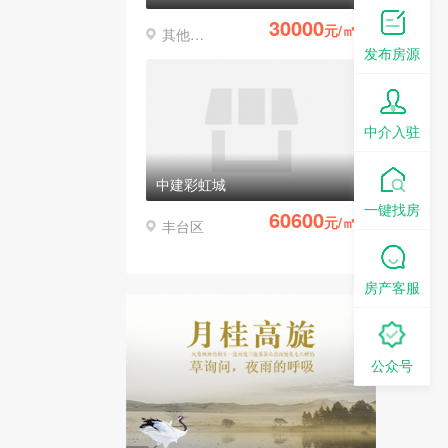
30000
元/㎡
其他区县
发布房源
中介入驻
中建彩虹城
一键找房
60600
元/㎡
丰台区
房产客服
公众号