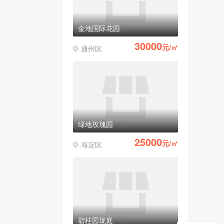
金地国际花园
30000
元/㎡
通州区
绿地玫瑰园
25000
元/㎡
海淀区
碧桂园珑庭