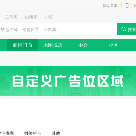
网站首页
手
二手房
出租房
小区
商铺门面
地图找房
中介
小区
住宅底商
摊位柜台
其他