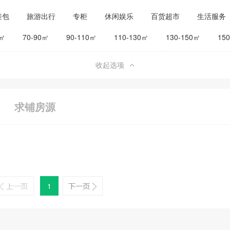
鞋包
旅游出行
专柜
休闲娱乐
百货超市
生活服务
公司工厂
其他
旅馆宾馆
0㎡
70-90㎡
90-110㎡
110-130㎡
130-150㎡
15
收起选项
求铺房源
1