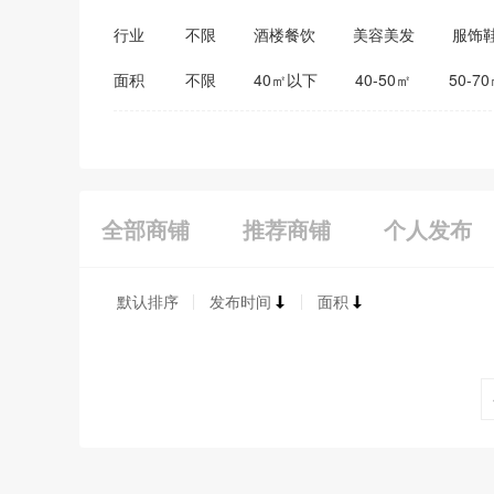
行业
不限
酒楼餐饮
美容美发
服饰
医药保健
家居建材
教育培训
面积
不限
40㎡以下
40-50㎡
50-7
全部商铺
推荐商铺
个人发布
默认排序
发布时间
面积