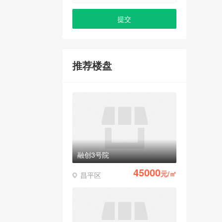
推荐楼盘
融创3号院
45000
元/㎡
昌平区