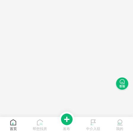
首页
帮您找房
发布
中介入驻
我的