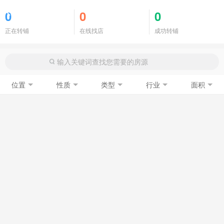
商铺门面
0
0
0
正在转铺
在线找店
成功转铺
位置
性质
类型
行业
面积