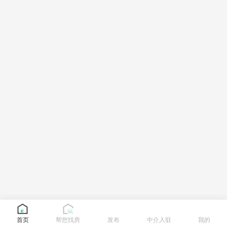
首页
帮您找房
发布
中介入驻
我的