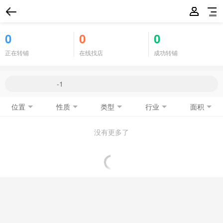
0
0
0
正在转铺
在线找店
成功转铺
位置
性质
类型
行业
面积
没有更多了