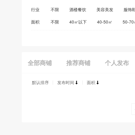
行业
不限
酒楼餐饮
美容美发
服饰
医药保健
家居建材
教育培训
面积
不限
40㎡以下
40-50㎡
50-7
全部商铺
推荐商铺
个人发布
默认排序
发布时间
面积