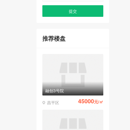
推荐楼盘
融创3号院
45000
元/㎡
昌平区