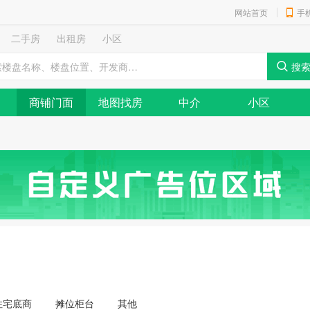
网站首页
手
二手房
出租房
小区
商铺门面
地图找房
中介
小区
住宅底商
摊位柜台
其他