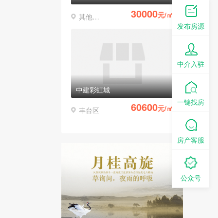
30000
元/㎡
其他区县
发布房源
中介入驻
中建彩虹城
一键找房
60600
元/㎡
丰台区
房产客服
公众号