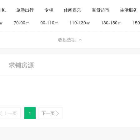
鞋包
旅游出行
专柜
休闲娱乐
百货超市
生活服务
公司工厂
其他
旅馆宾馆
0㎡
70-90㎡
90-110㎡
110-130㎡
130-150㎡
15
收起选项
求铺房源
1