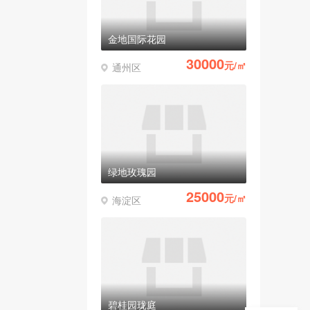
金地国际花园
30000
元/㎡
通州区
绿地玫瑰园
25000
元/㎡
海淀区
碧桂园珑庭