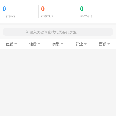
商铺门面
0
0
0
正在转铺
在线找店
成功转铺
位置
性质
类型
行业
面积