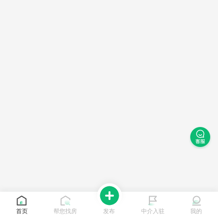
首页
帮您找房
发布
中介入驻
我的