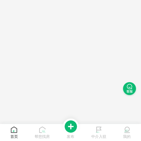
首页
帮您找房
发布
中介入驻
我的