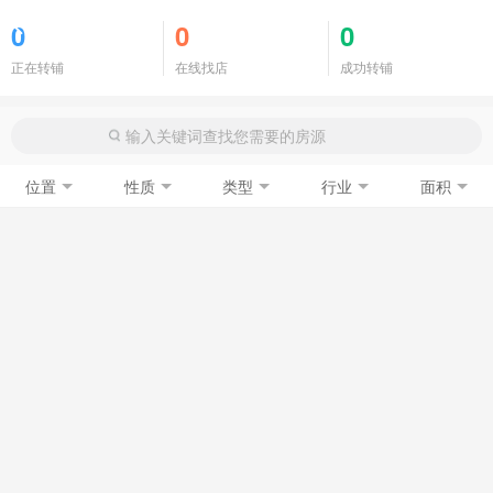
商铺门面
0
0
0
正在转铺
在线找店
成功转铺
位置
性质
类型
行业
面积