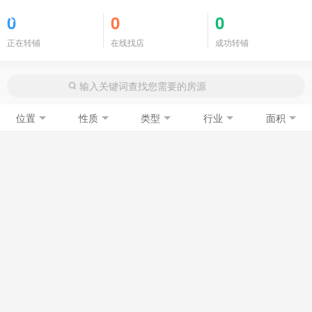
商铺门面
0
0
0
正在转铺
在线找店
成功转铺
位置
性质
类型
行业
面积