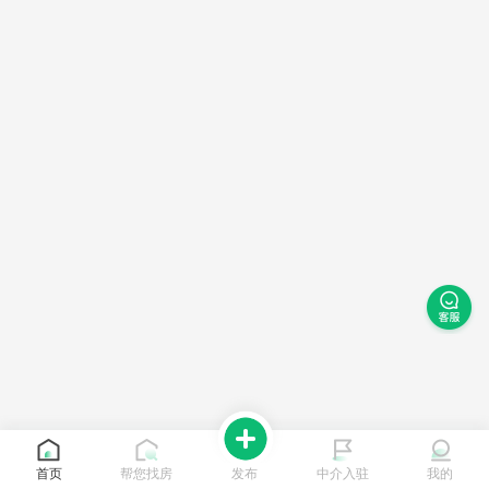
首页
帮您找房
发布
中介入驻
我的