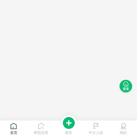
首页
帮您找房
发布
中介入驻
我的