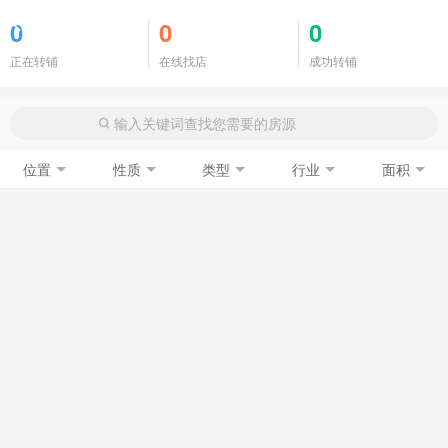
商铺门面
0
0
0
正在转铺
在线找店
成功转铺
位置
性质
类型
行业
面积