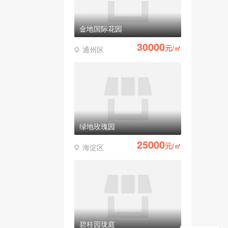
金地国际花园
30000
元/㎡
通州区
绿地玫瑰园
25000
元/㎡
海淀区
碧桂园珑庭