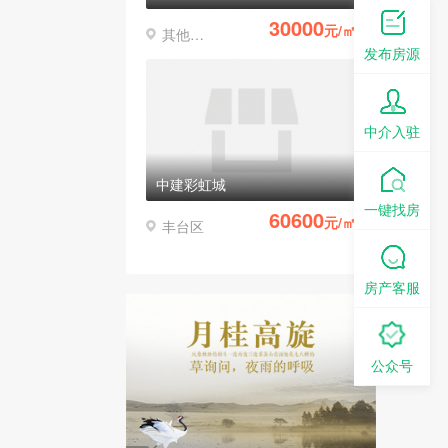
30000
元/㎡
其他区县
发布房源
中介入驻
中建彩虹城
一键找房
60600
元/㎡
丰台区
房产客服
公众号