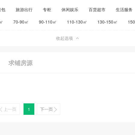
鞋包
旅游出行
专柜
休闲娱乐
百货超市
生活服务
公司工厂
其他
旅馆宾馆
0㎡
70-90㎡
90-110㎡
110-130㎡
130-150㎡
15
收起选项
求铺房源
1