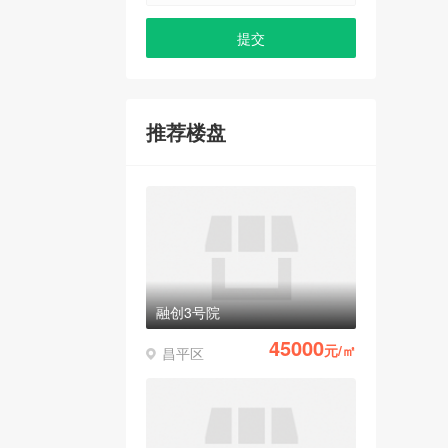
推荐楼盘
融创3号院
45000
元/㎡
昌平区