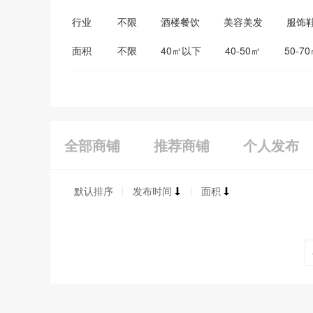
行业
不限
酒楼餐饮
美容美发
服饰
医药保健
家居建材
教育培训
面积
不限
40㎡以下
40-50㎡
50-7
全部商铺
推荐商铺
个人发布
默认排序
发布时间
面积