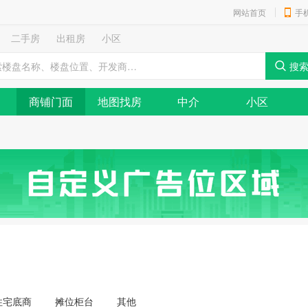
网站首页
手
二手房
出租房
小区
商铺门面
地图找房
中介
小区
住宅底商
摊位柜台
其他