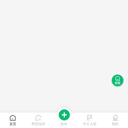
首页
帮您找房
发布
中介入驻
我的