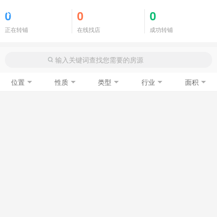
商铺门面
0
0
0
正在转铺
在线找店
成功转铺
位置
性质
类型
行业
面积