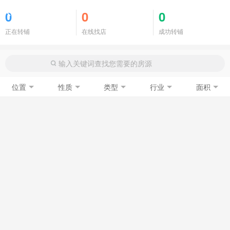
商铺门面
0
0
0
正在转铺
在线找店
成功转铺
位置
性质
类型
行业
面积