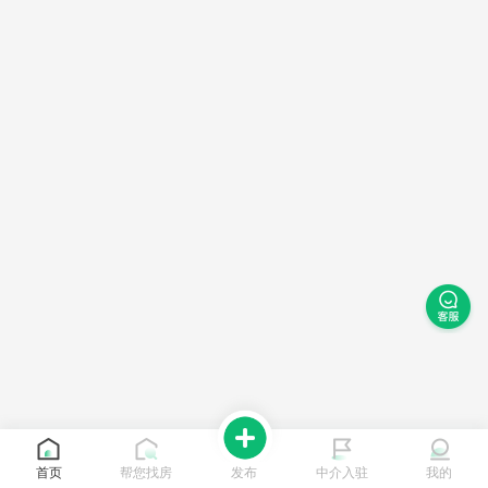
首页
帮您找房
发布
中介入驻
我的