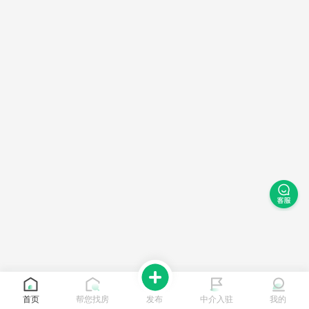
首页
帮您找房
发布
中介入驻
我的