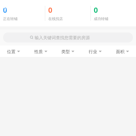
商铺门面
0
0
0
正在转铺
在线找店
成功转铺
位置
性质
类型
行业
面积