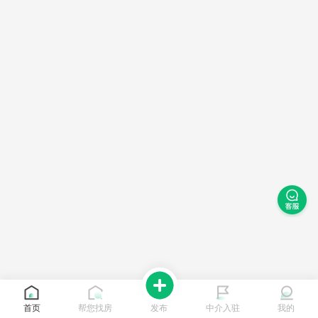
首页
帮您找房
发布
中介入驻
我的