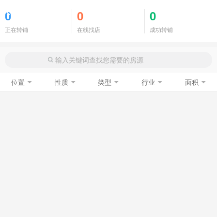
商铺门面
0
0
0
正在转铺
在线找店
成功转铺
位置
性质
类型
行业
面积