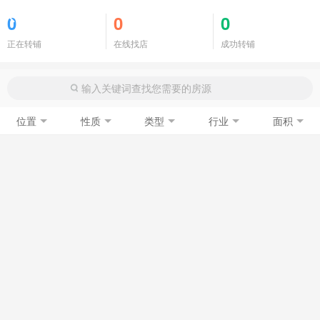
商铺门面
0
0
0
正在转铺
在线找店
成功转铺
位置
性质
类型
行业
面积