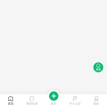
首页
帮您找房
发布
中介入驻
我的