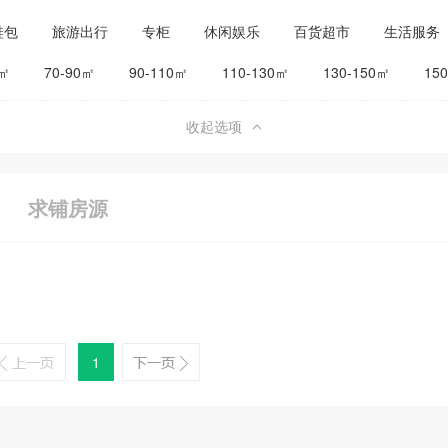
鞋包
旅游出行
专柜
休闲娱乐
百货超市
生活服务
公司工厂
其他
旅馆宾馆
0㎡
70-90㎡
90-110㎡
110-130㎡
130-150㎡
15
收起选项
求铺房源
1