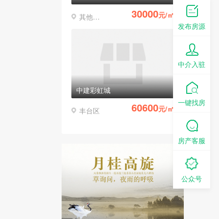
30000
元/㎡
其他区县
发布房源
中介入驻
中建彩虹城
一键找房
60600
元/㎡
丰台区
房产客服
公众号