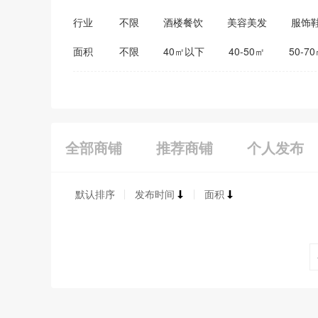
行业
不限
酒楼餐饮
美容美发
服饰
医药保健
家居建材
教育培训
面积
不限
40㎡以下
40-50㎡
50-7
全部商铺
推荐商铺
个人发布
默认排序
发布时间
面积