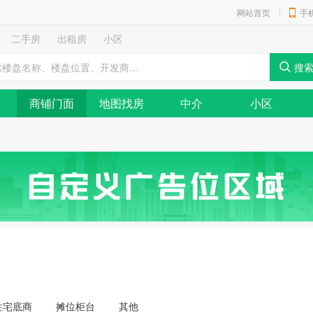
网站首页
手
二手房
出租房
小区
商铺门面
地图找房
中介
小区
住宅底商
摊位柜台
其他