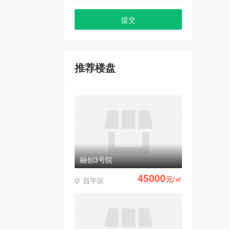
推荐楼盘
融创3号院
45000
元/㎡
昌平区