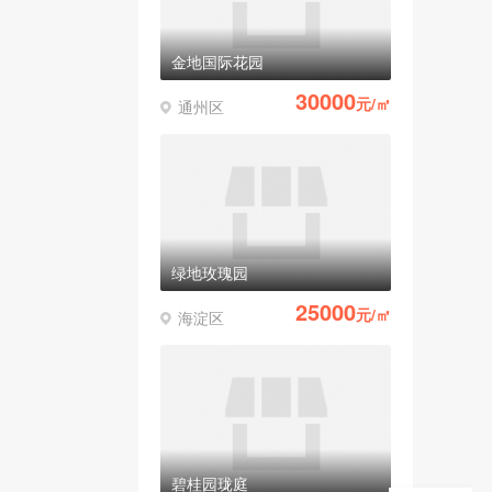
金地国际花园
30000
元/㎡
通州区
绿地玫瑰园
25000
元/㎡
海淀区
碧桂园珑庭