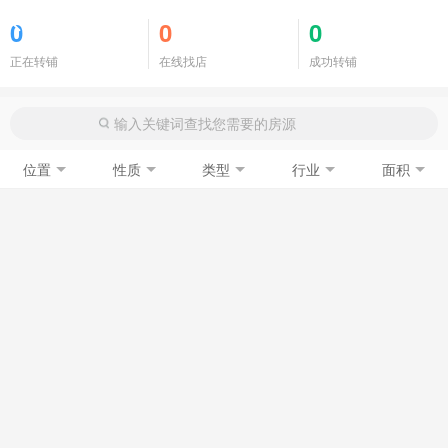
商铺门面
0
0
0
正在转铺
在线找店
成功转铺
位置
性质
类型
行业
面积