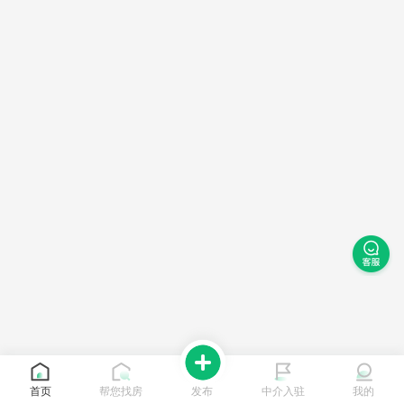
首页
帮您找房
发布
中介入驻
我的