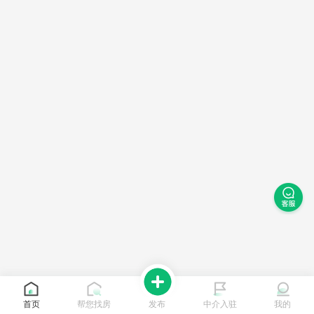
首页
帮您找房
发布
中介入驻
我的