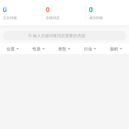
商铺门面
0
0
0
正在转铺
在线找店
成功转铺
位置
性质
类型
行业
面积