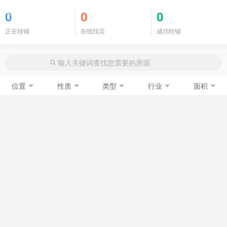
商铺门面
0
0
0
正在转铺
在线找店
成功转铺
位置
性质
类型
行业
面积