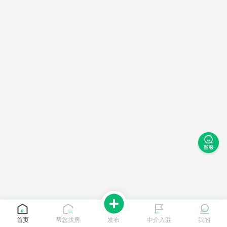
首页
帮您找房
发布
中介入驻
我的