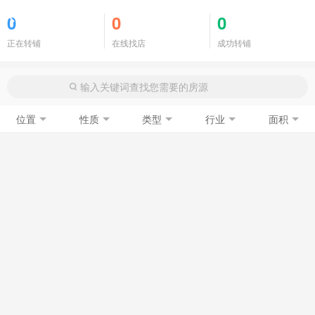
商铺门面
0
0
0
正在转铺
在线找店
成功转铺
位置
性质
类型
行业
面积