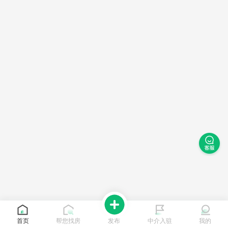
首页
帮您找房
发布
中介入驻
我的