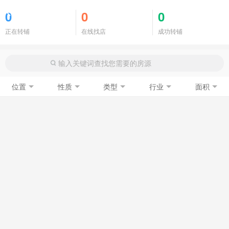
商铺门面
0
0
0
正在转铺
在线找店
成功转铺
位置
性质
类型
行业
面积