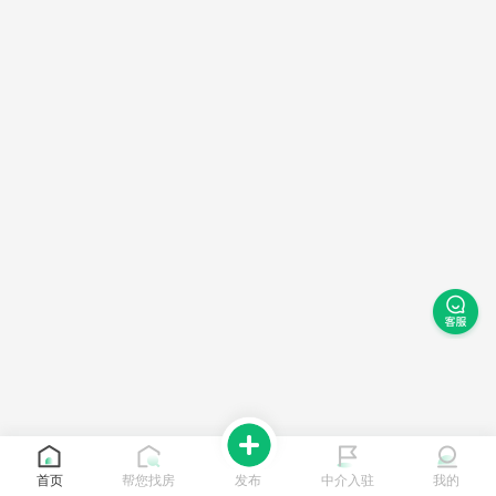
首页
帮您找房
发布
中介入驻
我的