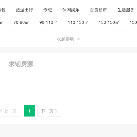
鞋包
旅游出行
专柜
休闲娱乐
百货超市
生活服务
公司工厂
其他
旅馆宾馆
0㎡
70-90㎡
90-110㎡
110-130㎡
130-150㎡
15
收起选项
求铺房源
1