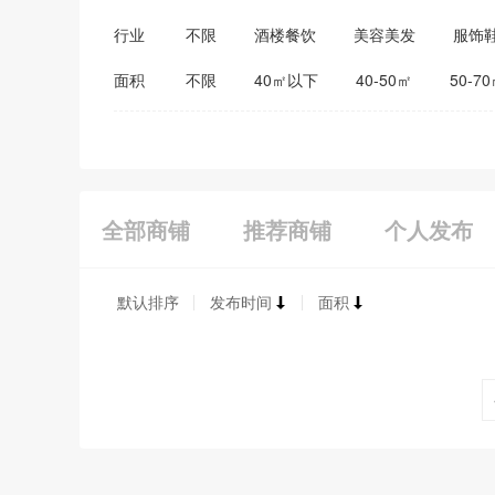
行业
不限
酒楼餐饮
美容美发
服饰
医药保健
家居建材
教育培训
面积
不限
40㎡以下
40-50㎡
50-7
全部商铺
推荐商铺
个人发布
默认排序
发布时间
面积