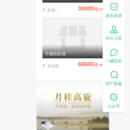
30000
元/㎡
其他区县
发布房源
中介入驻
中建彩虹城
一键找房
60600
元/㎡
丰台区
房产客服
公众号