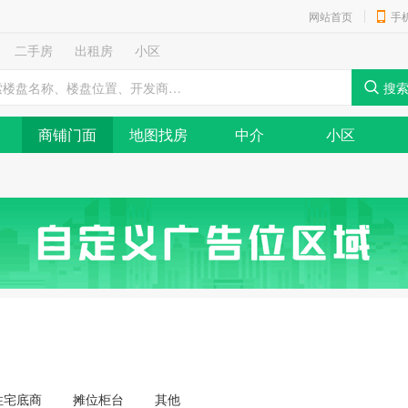
网站首页
手
二手房
出租房
小区
商铺门面
地图找房
中介
小区
住宅底商
摊位柜台
其他