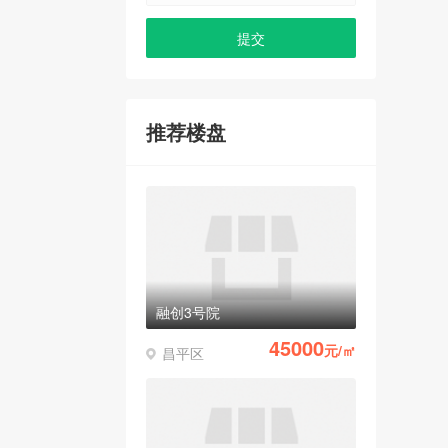
推荐楼盘
融创3号院
45000
元/㎡
昌平区