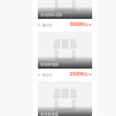
金地国际花园
30000
元/㎡
通州区
绿地玫瑰园
25000
元/㎡
海淀区
碧桂园珑庭