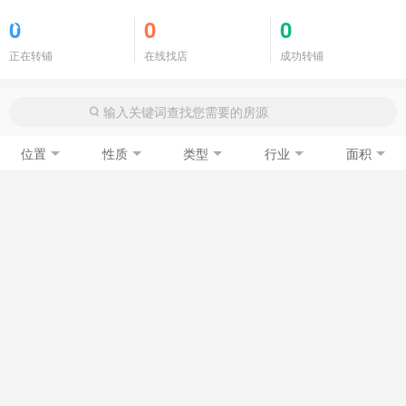
商铺门面
0
0
0
正在转铺
在线找店
成功转铺
位置
性质
类型
行业
面积