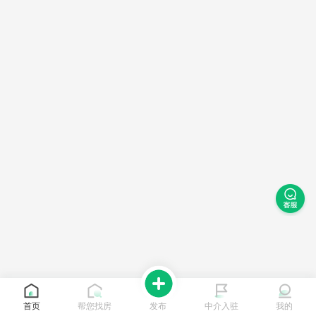
首页
帮您找房
发布
中介入驻
我的