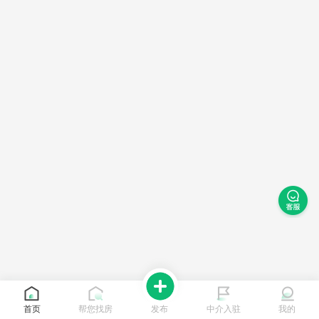
首页
帮您找房
发布
中介入驻
我的