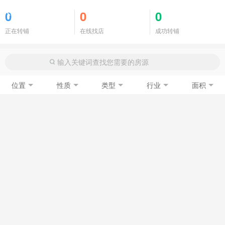
商铺门面
0
0
0
正在转铺
在线找店
成功转铺
位置
性质
类型
行业
面积