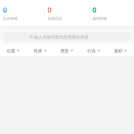
商铺门面
0
0
0
正在转铺
在线找店
成功转铺
位置
性质
类型
行业
面积