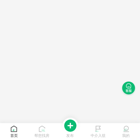
首页
帮您找房
发布
中介入驻
我的