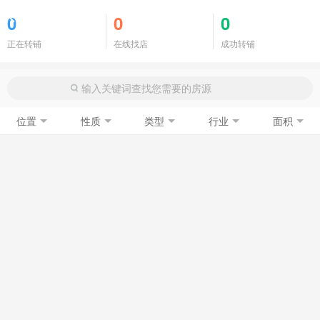
商铺门面
0
0
0
正在转铺
在线找店
成功转铺
位置
性质
类型
行业
面积