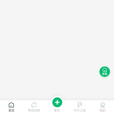
首页
帮您找房
发布
中介入驻
我的