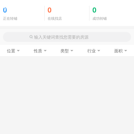
商铺门面
0
0
0
正在转铺
在线找店
成功转铺
位置
性质
类型
行业
面积