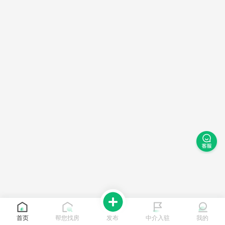
首页
帮您找房
发布
中介入驻
我的