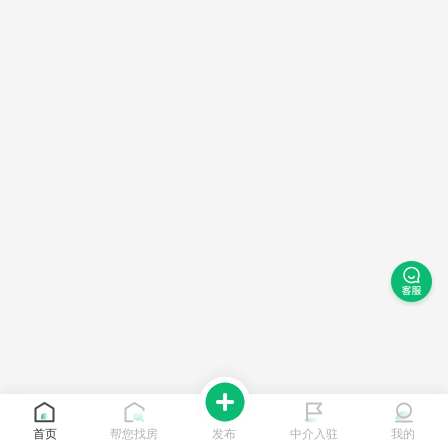
首页
帮您找房
发布
中介入驻
我的