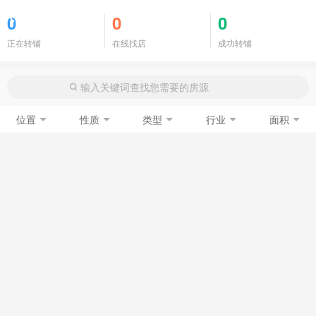
商铺门面
0
0
0
正在转铺
在线找店
成功转铺
位置
性质
类型
行业
面积