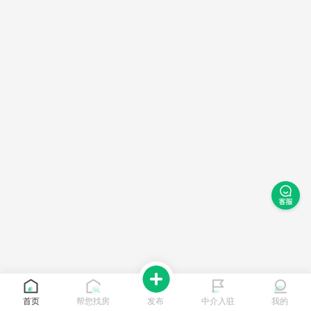
首页
帮您找房
发布
中介入驻
我的