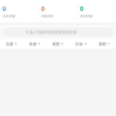
商铺门面
0
0
0
正在转铺
在线找店
成功转铺
位置
性质
类型
行业
面积