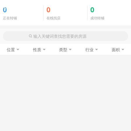
商铺门面
0
0
0
正在转铺
在线找店
成功转铺
位置
性质
类型
行业
面积