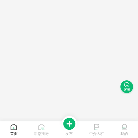
首页
帮您找房
发布
中介入驻
我的