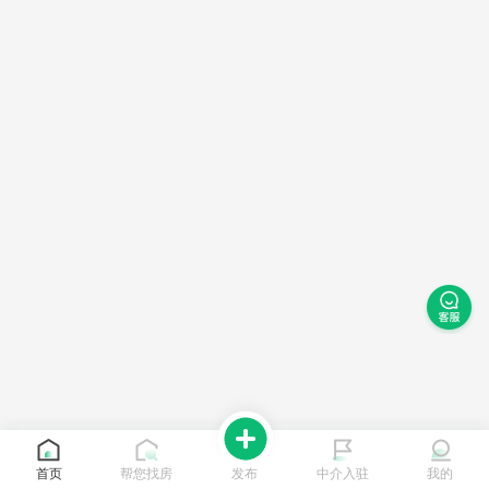
首页
帮您找房
发布
中介入驻
我的