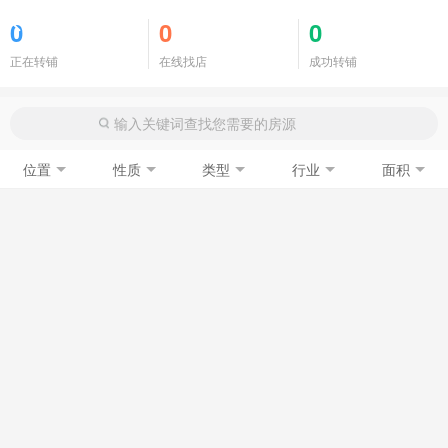
商铺门面
0
0
0
正在转铺
在线找店
成功转铺
位置
性质
类型
行业
面积