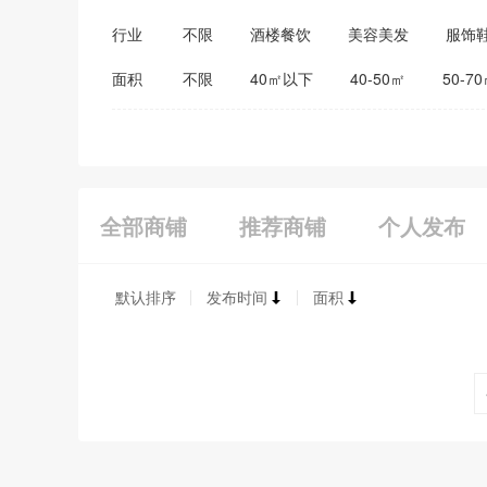
行业
不限
酒楼餐饮
美容美发
服饰
医药保健
家居建材
教育培训
面积
不限
40㎡以下
40-50㎡
50-7
全部商铺
推荐商铺
个人发布
默认排序
发布时间
面积