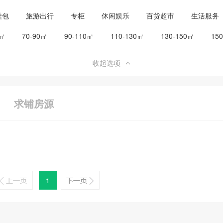
鞋包
旅游出行
专柜
休闲娱乐
百货超市
生活服务
公司工厂
其他
旅馆宾馆
0㎡
70-90㎡
90-110㎡
110-130㎡
130-150㎡
15
收起选项
求铺房源
1