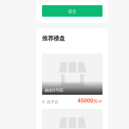
推荐楼盘
融创3号院
45000
元/㎡
昌平区