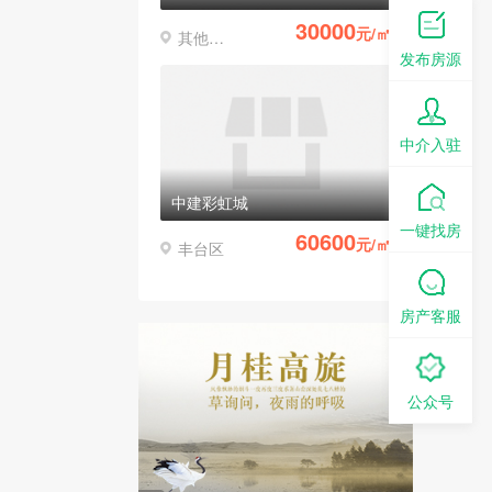
30000
元/㎡
其他区县
发布房源
中介入驻
中建彩虹城
一键找房
60600
元/㎡
丰台区
房产客服
公众号