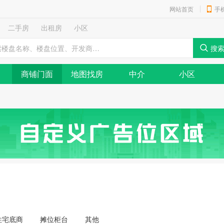
网站首页
手
二手房
出租房
小区
商铺门面
地图找房
中介
小区
住宅底商
摊位柜台
其他