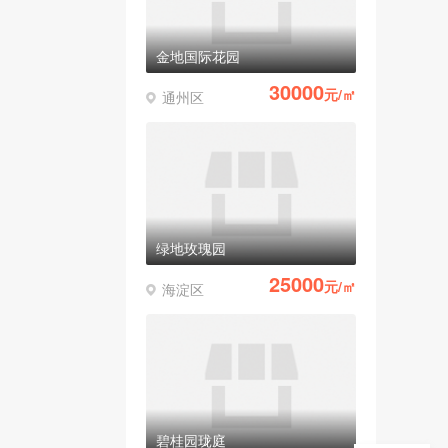
金地国际花园
30000
元/㎡
通州区
绿地玫瑰园
25000
元/㎡
海淀区
碧桂园珑庭