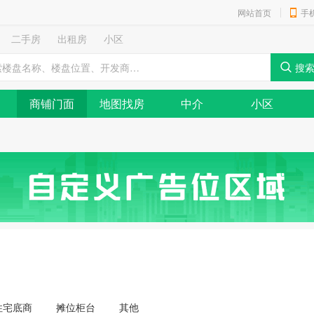
网站首页
手
二手房
出租房
小区
商铺门面
地图找房
中介
小区
住宅底商
摊位柜台
其他