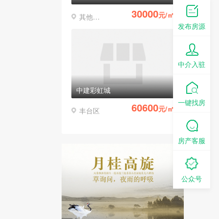
30000
元/㎡
其他区县
发布房源
中介入驻
中建彩虹城
一键找房
60600
元/㎡
丰台区
房产客服
公众号