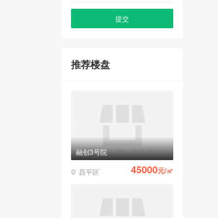
推荐楼盘
融创3号院
45000
元/㎡
昌平区