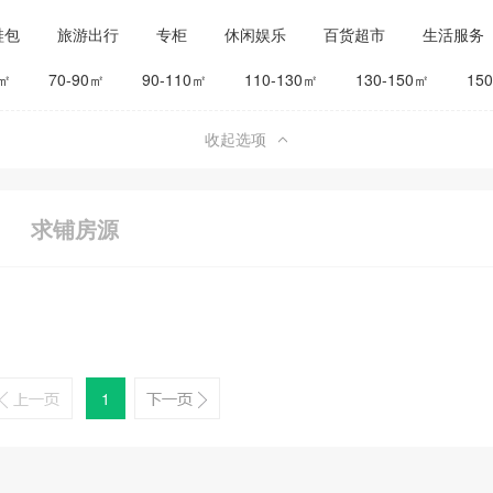
鞋包
旅游出行
专柜
休闲娱乐
百货超市
生活服务
公司工厂
其他
旅馆宾馆
0㎡
70-90㎡
90-110㎡
110-130㎡
130-150㎡
15
收起选项
求铺房源
1