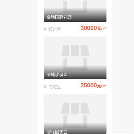
金地国际花园
30000
元/㎡
通州区
绿地玫瑰园
25000
元/㎡
海淀区
碧桂园珑庭