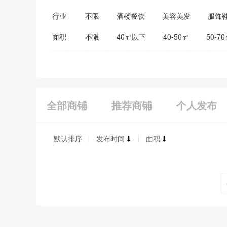
行业
不限
酒楼餐饮
美容美发
服饰
医药保健
家居建材
教育培训
面积
不限
40㎡以下
40-50㎡
50-7
全部商铺
推荐商铺
个人发布
默认排序
发布时间
面积