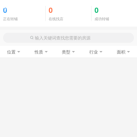
商铺门面
0
0
0
正在转铺
在线找店
成功转铺
位置
性质
类型
行业
面积