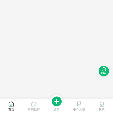
首页
帮您找房
发布
中介入驻
我的