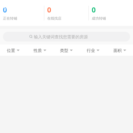
商铺门面
0
0
0
正在转铺
在线找店
成功转铺
位置
性质
类型
行业
面积