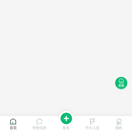
首页
帮您找房
发布
中介入驻
我的