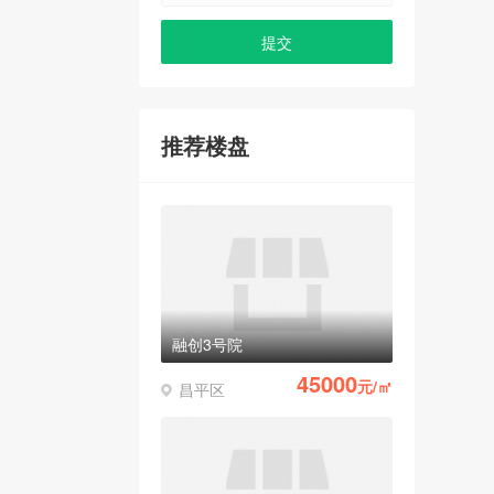
推荐楼盘
融创3号院
45000
元/㎡
昌平区