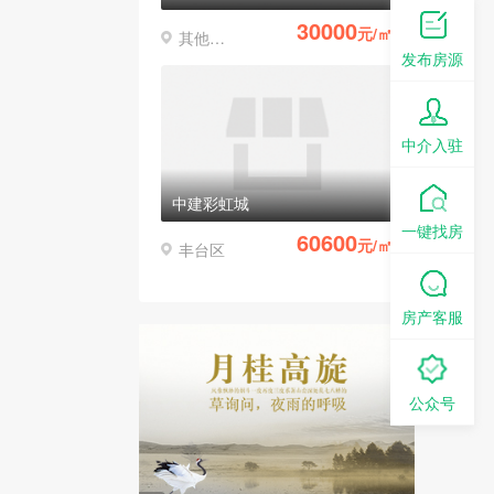
30000
元/㎡
其他区县
发布房源
中介入驻
中建彩虹城
一键找房
60600
元/㎡
丰台区
房产客服
公众号