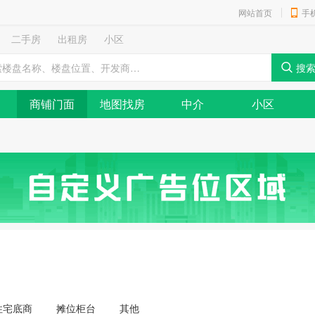
网站首页
手
二手房
出租房
小区
商铺门面
地图找房
中介
小区
住宅底商
摊位柜台
其他