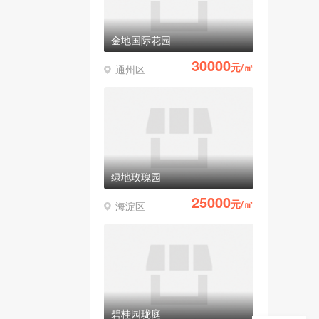
金地国际花园
30000
元/㎡
通州区
绿地玫瑰园
25000
元/㎡
海淀区
碧桂园珑庭