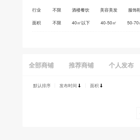
行业
不限
酒楼餐饮
美容美发
服饰
医药保健
家居建材
教育培训
面积
不限
40㎡以下
40-50㎡
50-7
全部商铺
推荐商铺
个人发布
默认排序
发布时间
面积