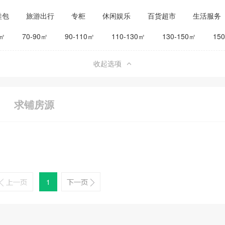
鞋包
旅游出行
专柜
休闲娱乐
百货超市
生活服务
公司工厂
其他
旅馆宾馆
0㎡
70-90㎡
90-110㎡
110-130㎡
130-150㎡
15
收起选项
求铺房源
1