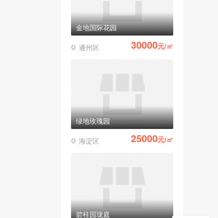
金地国际花园
30000
元/㎡
通州区
绿地玫瑰园
25000
元/㎡
海淀区
碧桂园珑庭