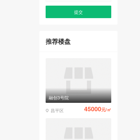
推荐楼盘
融创3号院
45000
元/㎡
昌平区