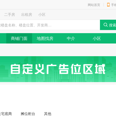
网站首页
手
二手房
出租房
小区
商铺门面
地图找房
中介
小区
住宅底商
摊位柜台
其他