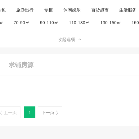
鞋包
旅游出行
专柜
休闲娱乐
百货超市
生活服务
公司工厂
其他
旅馆宾馆
0㎡
70-90㎡
90-110㎡
110-130㎡
130-150㎡
15
收起选项
求铺房源
1