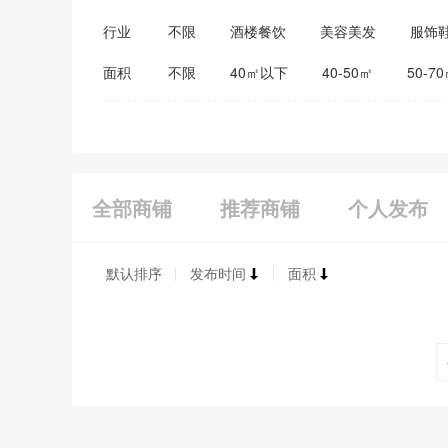
行业
不限
酒楼餐饮
美容美发
服饰
医药保健
家居建材
教育培训
面积
不限
40㎡以下
40-50㎡
50-7
全部商铺
推荐商铺
个人发布
默认排序
发布时间
面积