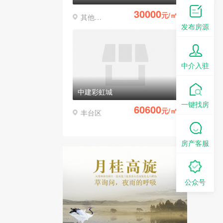
30000
元/㎡
其他区县
发布房源
中介入驻
中建彩虹城
一键找房
60600
元/㎡
丰台区
房产客服
公众号