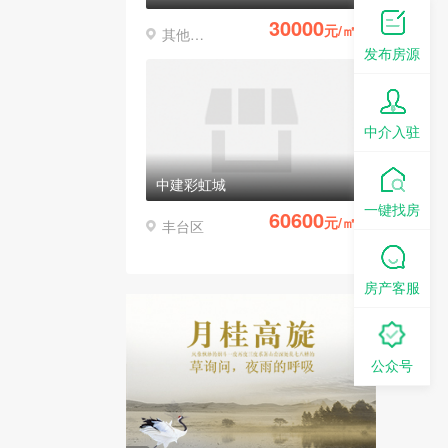
30000
元/㎡
其他区县
发布房源
中介入驻
中建彩虹城
一键找房
60600
元/㎡
丰台区
房产客服
公众号