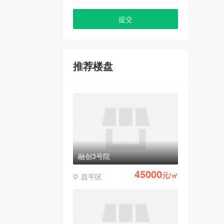
推荐楼盘
融创3号院
45000
元/㎡
昌平区