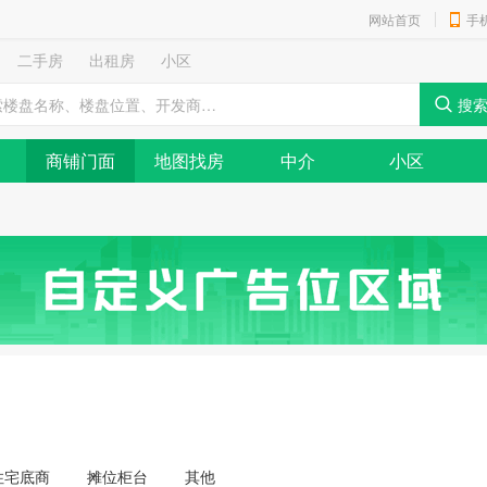
网站首页
手
二手房
出租房
小区
商铺门面
地图找房
中介
小区
住宅底商
摊位柜台
其他