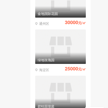
金地国际花园
30000
元/㎡
通州区
绿地玫瑰园
25000
元/㎡
海淀区
碧桂园珑庭