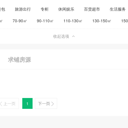
鞋包
旅游出行
专柜
休闲娱乐
百货超市
生活服务
公司工厂
其他
旅馆宾馆
0㎡
70-90㎡
90-110㎡
110-130㎡
130-150㎡
15
收起选项
求铺房源
1