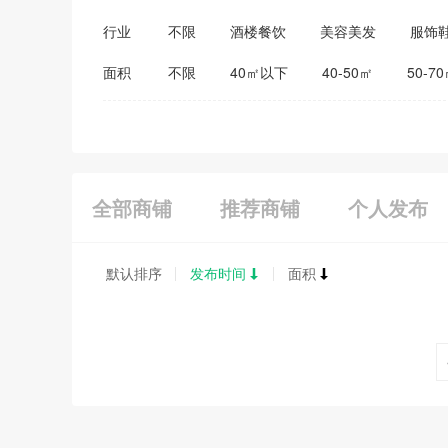
行业
不限
酒楼餐饮
美容美发
服饰
医药保健
家居建材
教育培训
面积
不限
40㎡以下
40-50㎡
50-7
全部商铺
推荐商铺
个人发布
默认排序
发布时间
面积