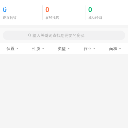
商铺门面
0
0
0
正在转铺
在线找店
成功转铺
位置
性质
类型
行业
面积