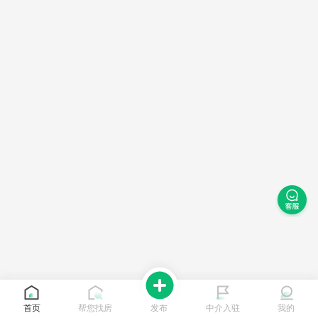
首页
帮您找房
发布
中介入驻
我的