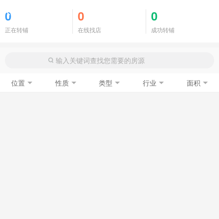
商铺门面
0
0
0
正在转铺
在线找店
成功转铺
位置
性质
类型
行业
面积