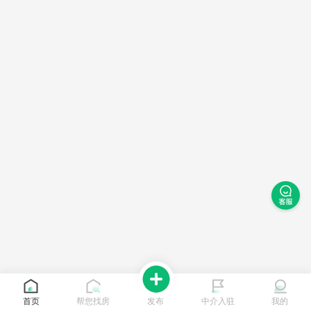
首页
帮您找房
发布
中介入驻
我的