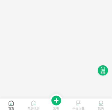
首页
帮您找房
发布
中介入驻
我的