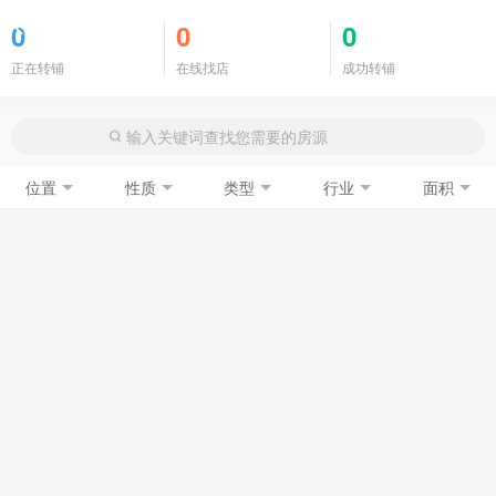
商铺门面
0
0
0
正在转铺
在线找店
成功转铺
位置
性质
类型
行业
面积