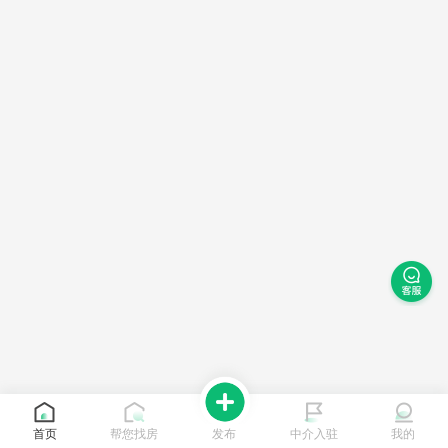
首页
帮您找房
发布
中介入驻
我的