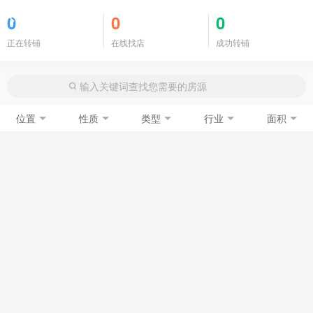
商铺门面
0
0
0
正在转铺
在线找店
成功转铺
位置
性质
类型
行业
面积