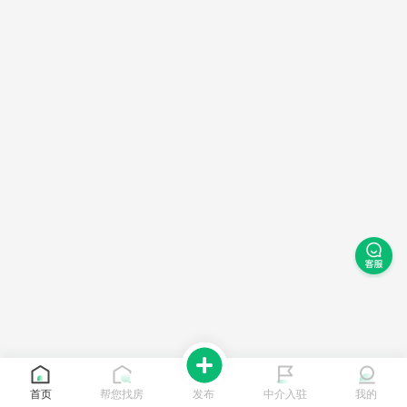
首页
帮您找房
发布
中介入驻
我的