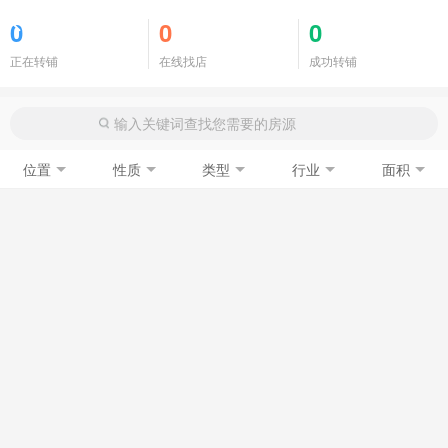
商铺门面
0
0
0
正在转铺
在线找店
成功转铺
位置
性质
类型
行业
面积